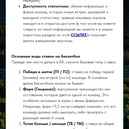
передачи).
Доступность статистики:
обилие информации о
форме команд, истории очных встреч, домашней и
выездной статистике, травмах ключевых игроков
находится в открытом доступе (в том числе вы можете
следить за такой информацией вы можете и в нашем
новостном разделе по этой
ССЫЛКЕ
)и помогает
делать взвешенные прогнозы.
Основные виды ставок на баскетбол
Прежде чем нести деньги в БК, изучите базовые типы ставок:
Победа в матче (П1 / П2):
ставка на победу первой
(хозяева) или второй (гости) команды. В основное
время баскетбола ничьих не бывает.
Фора (Гандикап):
виртуальное преимущество или
отставание, которое дается одной из команд. Это
особенно актуально в играх с явным фаворитом.
Например, фора +5,5 на аутсайдера означает, что его
команда должна либо выиграть, либо проиграть с
разницей менее 6 очков.
Тотал больше / меньше (ТБ / ТМ):
ставка на общее