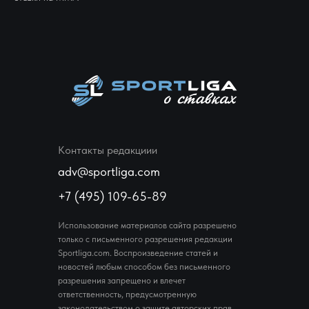
Контакты редакциии
adv@sportliga.com
+7 (495) 109-65-89
Использование материалов сайта разрешено
только с письменного разрешения редакции
Sportliga.com. Воспроизведение статей и
новостей любым способом без письменного
разрешения запрещено и влечет
ответственность, предусмотренную
законодательством о защите авторских прав.