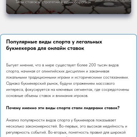
Типы ставок и стратегий в единоборствах
Популярные виды спорта у легальных
букмекеров для онлайн ставок
Бытует мнение, что в мире существует более 200 тысяч видов
спорта, начиная от олимпийских дисциплин и заканчивая
локальными традиционными играми и историческими состязаниями.
Однако букмекерский рынок, будучи отражением массового
интереса, фокусируется на ключевых сегментах, где сосредоточены
основные объемы ставок и внимания игроков.
Почему именно эти виды спорта стали лидерами ставок?
Анализ популярности видов спорта у букмекеров показывает
несколько закономерностей. Во-первых, это высокая медийность и
регулярность событий. Во-вторых, понятность правил для широкой