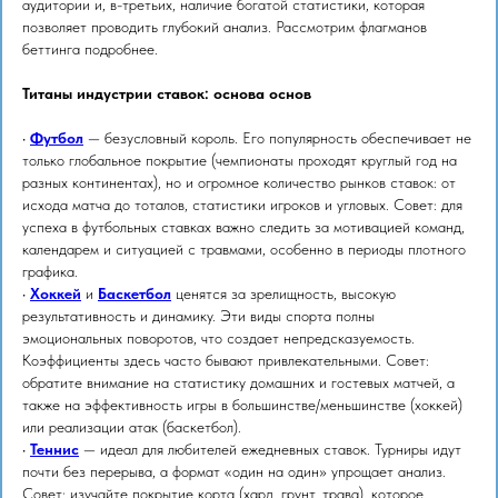
аудитории и, в-третьих, наличие богатой статистики, которая
позволяет проводить глубокий анализ. Рассмотрим флагманов
беттинга подробнее.
Титаны индустрии ставок: основа основ
•
Футбол
— безусловный король. Его популярность обеспечивает не
только глобальное покрытие (чемпионаты проходят круглый год на
разных континентах), но и огромное количество рынков ставок: от
исхода матча до тоталов, статистики игроков и угловых. Совет: для
успеха в футбольных ставках важно следить за мотивацией команд,
календарем и ситуацией с травмами, особенно в периоды плотного
графика.
•
Хоккей
и
Баскетбол
ценятся за зрелищность, высокую
результативность и динамику. Эти виды спорта полны
эмоциональных поворотов, что создает непредсказуемость.
Коэффициенты здесь часто бывают привлекательными. Совет:
обратите внимание на статистику домашних и гостевых матчей, а
также на эффективность игры в большинстве/меньшинстве (хоккей)
или реализации атак (баскетбол).
•
Теннис
— идеал для любителей ежедневных ставок. Турниры идут
почти без перерыва, а формат «один на один» упрощает анализ.
Совет: изучайте покрытие корта (хард, грунт, трава), которое