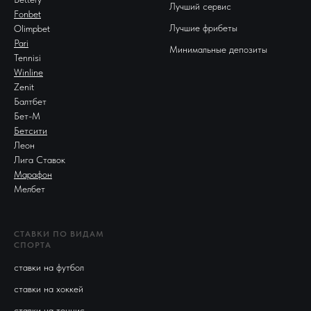
Лучший сервис
Fonbet
Лучшие фрибеты
Olimpbet
Pari
Минимальные депозиты
Tennisi
Winline
Zenit
Балтбет
Бет-М
Бетсити
Леон
Лига Ставок
Марафон
Мелбет
СТАВКИ ПО ВИДАМ
СПОРТА
ставки на футбол
ставки на хоккей
ставки на теннис