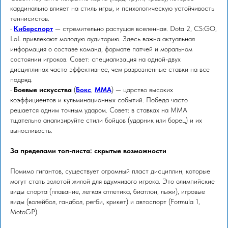
кардинально влияет на стиль игры, и психологическую устойчивость
теннисистов.
•
Киберспорт
— стремительно растущая вселенная. Dota 2, CS:GO,
LoL привлекают молодую аудиторию. Здесь важна актуальная
информация о составе команд, формате патчей и моральном
состоянии игроков. Совет: специализация на одной-двух
дисциплинах часто эффективнее, чем разрозненные ставки на все
подряд.
•
Боевые искусства
(
Бокс
,
ММА
) — царство высоких
коэффициентов и кульминационных событий. Победа часто
решается одним точным ударом. Совет: в ставках на ММА
тщательно анализируйте стили бойцов (ударник или борец) и их
выносливость.
За пределами топ-листа: скрытые возможности
Помимо гигантов, существует огромный пласт дисциплин, которые
могут стать золотой жилой для вдумчивого игрока. Это олимпийские
виды спорта (плавание, легкая атлетика, биатлон, лыжи), игровые
виды (волейбол, гандбол, регби, крикет) и автоспорт (Formula 1,
MotoGP).