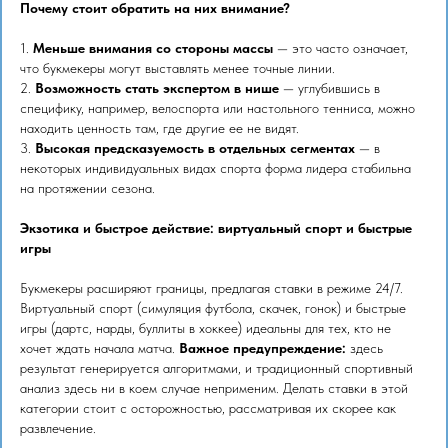
Почему стоит обратить на них внимание?
1.
Меньше внимания со стороны массы
— это часто означает,
что букмекеры могут выставлять менее точные линии.
2.
Возможность стать экспертом в нише
— углубившись в
специфику, например, велоспорта или настольного тенниса, можно
находить ценность там, где другие ее не видят.
3.
Высокая предсказуемость в отдельных сегментах
— в
некоторых индивидуальных видах спорта форма лидера стабильна
на протяжении сезона.
Экзотика и быстрое действие: виртуальный спорт и быстрые
игры
Букмекеры расширяют границы, предлагая ставки в режиме 24/7.
Виртуальный спорт (симуляция футбола, скачек, гонок) и быстрые
игры (дартс, нарды, буллиты в хоккее) идеальны для тех, кто не
хочет ждать начала матча.
Важное предупреждение:
здесь
результат генерируется алгоритмами, и традиционный спортивный
анализ здесь ни в коем случае неприменим. Делать ставки в этой
категории стоит с осторожностью, рассматривая их скорее как
развлечение.