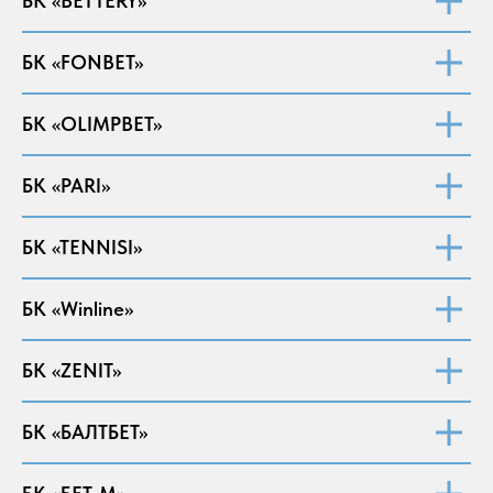
БК «BETTERY»
БК «FONBET»
БК «OLIMPBET»
БК «PARI»
БК «TENNISI»
БК «Winline»
БК «ZENIT»
БК «БАЛТБЕТ»