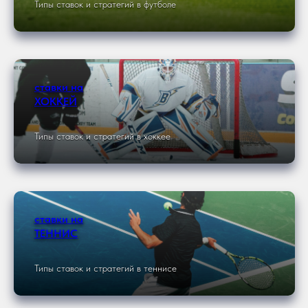
Типы ставок и стратегий в футболе
ставки на
ХОККЕЙ
Типы ставок и стратегий в хоккее
ставки на
ТЕННИС
Типы ставок и стратегий в теннисе