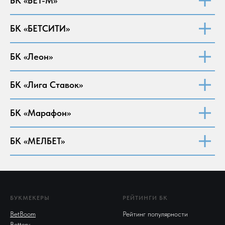
БК «БЕТ-М»
БК «БЕТСИТИ»
БК «Леон»
БК «Лига Ставок»
БК «Марафон»
БК «МЕЛБЕТ»
БУКМЕКЕРЫ
РЕЙТИНГИ БК
BetBoom
Рейтинг популярности
Bettery